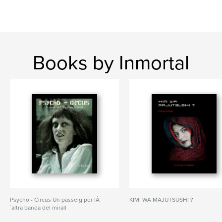
Books by Inmortal
Psycho - Circus Un passeig per lÂ
KIMI WA MAJUTSUSHI ?
´altra banda del mirall