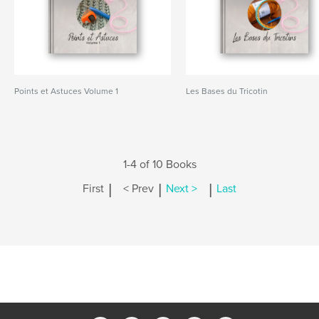
Points et Astuces Volume 1
Les Bases du Tricotin
1-4 of 10 Books
|
|
|
First
< Prev
Next >
Last