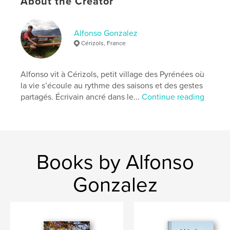
About the Creator
Features & Details
Primary Category:
History
Alfonso Gonzalez
Additional Categories
Literature & Fiction Books
,
Cérizols, France
Biographies & Memoirs
Project Option:
5×8 in, 13×20 cm
Alfonso vit à Cérizols, petit village des Pyrénées où
# of Pages:
236
la vie s’écoule au rythme des saisons et des gestes
ISBN
partagés. Écrivain ancré dans le...
Continue reading
Softcover: 9798240519260
Publish Date:
May 22, 2026
Language
Spanish
Keywords
Books by Alfonso
,
,
,
Ariège
historia
gonzalez
Cérizols
Gonzalez