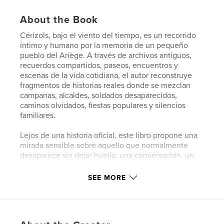
About the Book
Cérizols, bajo el viento del tiempo, es un recorrido
íntimo y humano por la memoria de un pequeño
pueblo del Ariège. A través de archivos antiguos,
recuerdos compartidos, paseos, encuentros y
escenas de la vida cotidiana, el autor reconstruye
fragmentos de historias reales donde se mezclan
campanas, alcaldes, soldados desaparecidos,
caminos olvidados, fiestas populares y silencios
familiares.
Lejos de una historia oficial, este libro propone una
mirada sensible sobre aquello que normalmente
desaparece sin dejar huella: una conversación, un
gesto, una fachada antigua, un nombre encontrado
en un periódico amarillento. Cada texto nace del
SEE MORE
deseo de permanecer un instante más junto a
quienes vivieron antes y junto a un pueblo que
continúa respirando entre pasado y presente.