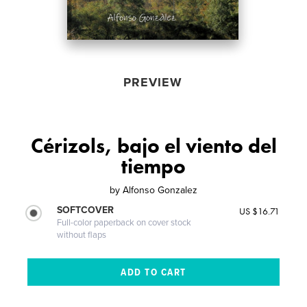
PREVIEW
Cérizols, bajo el viento del
tiempo
by
Alfonso Gonzalez
SOFTCOVER
US $16.71
Full-color paperback on cover stock
without flaps