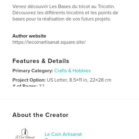
Venez découvrir Les Bases du tricot au Tricotin.
Découvrez les différents tricotins et les points de
bases pour la réalisation de vos futurs projets.
Author website
https://lecoinartisanat.square.site/
Features & Details
Primary Category:
Crafts & Hobbies
Project Option:
US Letter, 8.5×11 in, 22×28 cm
# of Pages:
32
Publish Date:
Apr 14, 2026
Language
French
Keywords
About the Creator
,
,
tricot
tricotin
laine
Le Coin Artisanat