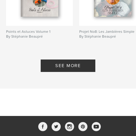
Points et Astuces Volume 1
Projet No8: Les Jambières Simple
By Stéphanie Beaupré
By Stéphanie Beaupré
SEE MORE