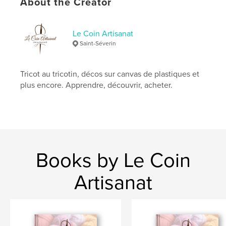
Keywords
About the Creator
,
,
tricot
tricotin
laine
Le Coin Artisanat
Saint-Séverin
Tricot au tricotin, décos sur canvas de plastiques et
plus encore. Apprendre, découvrir, acheter.
Books by Le Coin
Artisanat