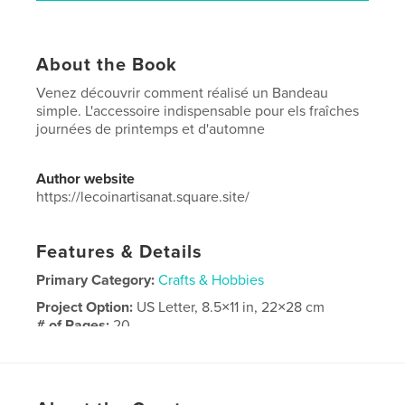
About the Book
Venez découvrir comment réalisé un Bandeau
simple. L'accessoire indispensable pour els fraîches
journées de printemps et d'automne
Author website
https://lecoinartisanat.square.site/
Features & Details
Primary Category:
Crafts & Hobbies
Project Option:
US Letter, 8.5×11 in, 22×28 cm
# of Pages:
20
Publish Date:
Apr 11, 2026
Language
French