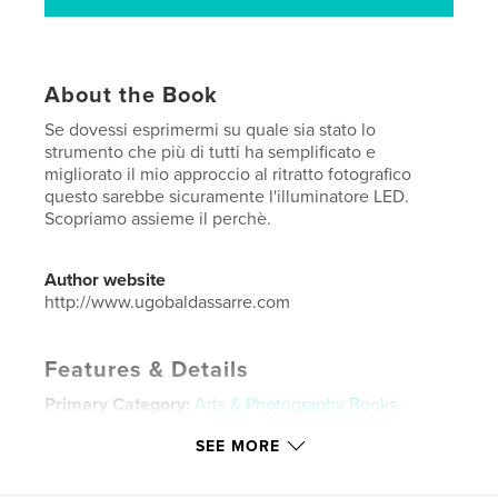
About the Book
Se dovessi esprimermi su quale sia stato lo
strumento che più di tutti ha semplificato e
migliorato il mio approccio al ritratto fotografico
questo sarebbe sicuramente l'illuminatore LED.
Scopriamo assieme il perchè.
Author website
http://www.ugobaldassarre.com
Features & Details
Primary Category:
Arts & Photography Books
Additional Categories
Fine Art Photography
,
SEE MORE
Portfolios
Project Option:
8×10 in, 20×25 cm