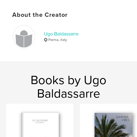
# of Pages:
60
ISBN
About the Creator
Softcover: 9798347674114
Publish Date:
Nov 12, 2024
Ugo Baldassarre
Language
Italian
Parma, italy
Keywords
,
,
,
luce
portrait
fotografia
ritratto
Books by Ugo
Baldassarre